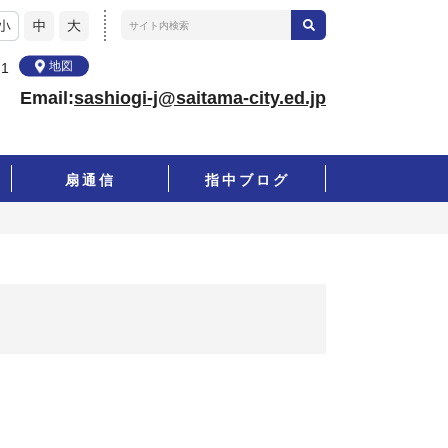
地図
1
79 Email:
sashiogi-j@saitama-city.ed.jp
扇通信
指中ブログ